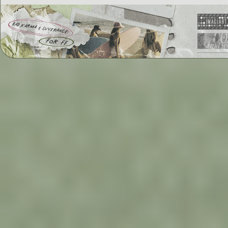
bad karma & luverance
for ff