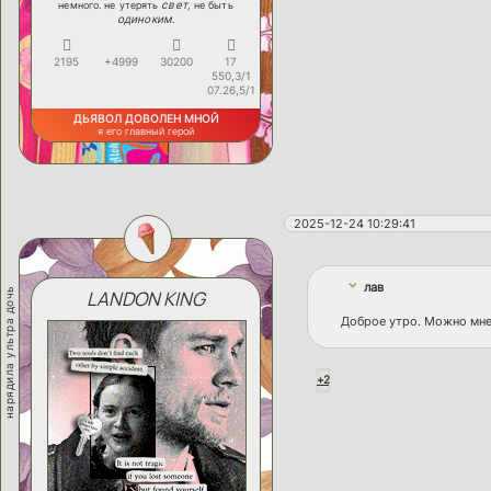
свет
немного. не утерять
, не быть
одиноким
.
2195
+4999
30200
17
550,3/1
07.26,5/1
ДЬЯВОЛ ДОВОЛЕН МНОЙ
я его главный герой
2025-12-24 10:29:41
лав
нарядила ультра дочь
LANDON KING
Доброе утро. Можно мне 
+2