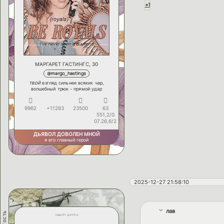
+1
МАРГАРЕТ ГАСТИНГС, 30
@margo_hastings
твой
взгляд сильнее всяких чар,
волшебный трюк - прямой удар
9962
+11283
23500
63
551,2/0
07.26,6/2
ДЬЯВОЛ ДОВОЛЕН МНОЙ
я его главный герой
2025-12-27 21:58:10
лав
гость
hawley griffin