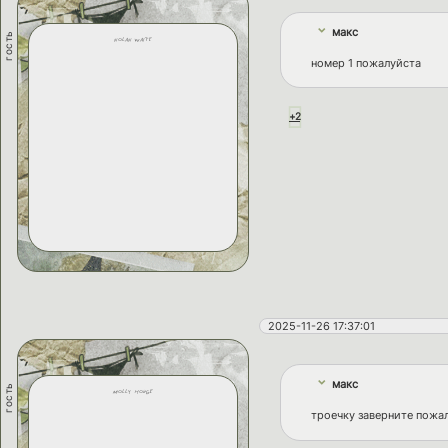
макс
гость
nolan waite
номер 1 пожалуйста
+2
2025-11-26 17:37:01
макс
гость
molly hodge
троечку заверните пожа