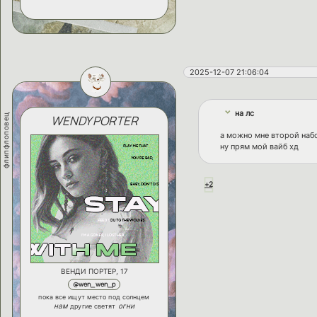
2025-12-07 21:06:04
на лс
флипфлоповец
WENDY PORTER
а можно мне второй наб
ну прям мой вайб хд
+2
ВЕНДИ ПОРТЕР, 17
@wen_wen_p
пока все ищут место под солнцем
нам
огни
другие светят