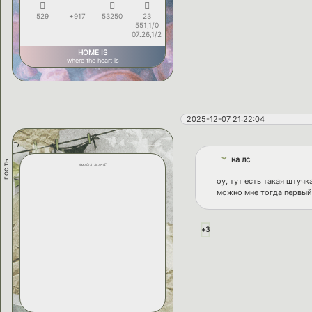
529
+917
53250
23
551,1/0
07.26,1/2
HOME IS
where the heart is
2025-12-07 21:22:04
на лс
гость
amalia alarie
оу, тут есть такая штучк
можно мне тогда первый 
+3