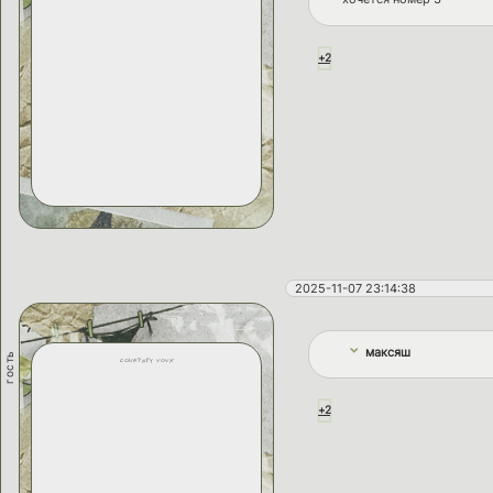
+2
2025-11-07 23:14:38
максяш
гость
courtney vovk
+2