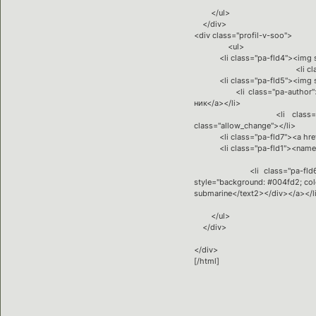
</ul>
</div>
<div class="profil-v-soo">
<ul>
<li class="pa-fld4"><img src=
<li class="pa-titl
<li class="pa-fld5"><img src=
<li class="pa-author"><span 
ник</a></li>
<li class="pa-avatar item
class="allow_change"></li>
<li class="pa-fld7"><a href="
<li class="pa-fld1"><name><a 
<li class="pa-fld6"><a id="
style="background: #004fd2; col
submarine</text2></div></a></l
</ul>
</div>
</div>
[/html]