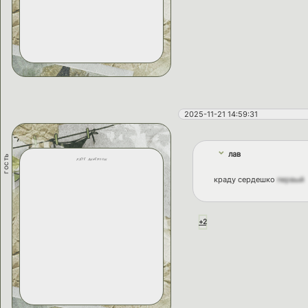
2025-11-21 14:59:31
лав
гость
kate anderson
краду сердешко
первый
+2