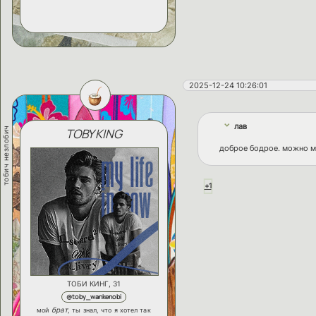
2025-12-24 10:26:01
лав
тобич незлобич
TOBY KING
доброе бодрое. можно м
+1
ТОБИ КИНГ, 31
@toby_wankenobi
брат
мой
, ты знал, что я хотел так