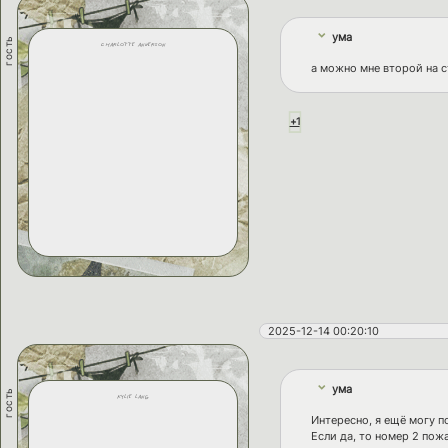
ума
гость
charlotte anderson
а можно мне второй на 
+1
2025-12-14 00:20:10
ума
гость
kylie lang
Интересно, я ещё могу п
Если да, то номер 2 пож