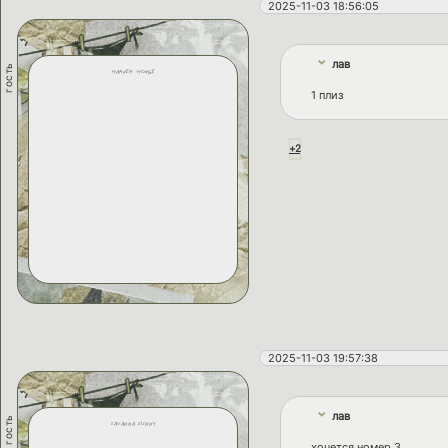
2025-11-03 18:56:05
лав
гость
harper hodge
1 плиз
+2
2025-11-03 19:57:38
лав
гость
savanna sunny
хочется номер 3