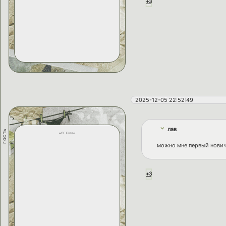
+3
2025-12-05 22:52:49
лав
гость
mef edron
можно мне первый нови
+3