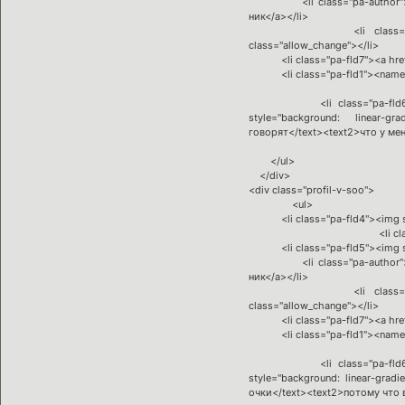
<li class="pa-author"><span 
ник</a></li>
<li class="pa-avatar item
class="allow_change"></li>
<li class="pa-fld7"><a href="
<li class="pa-fld1"><name><a 
<li class="pa-fld6"><a id="
style="background: linear-g
говорят</text><text2>что у мен
</ul>
</div>
<div class="profil-v-soo">
<ul>
<li class="pa-fld4"><img src=
<li class="pa-titl
<li class="pa-fld5"><img src=
<li class="pa-author"><span 
ник</a></li>
<li class="pa-avatar item
class="allow_change"></li>
<li class="pa-fld7"><a href="
<li class="pa-fld1"><name><a 
<li class="pa-fld6"><a id="
style="background: linear-gra
очки</text><text2>потому что 