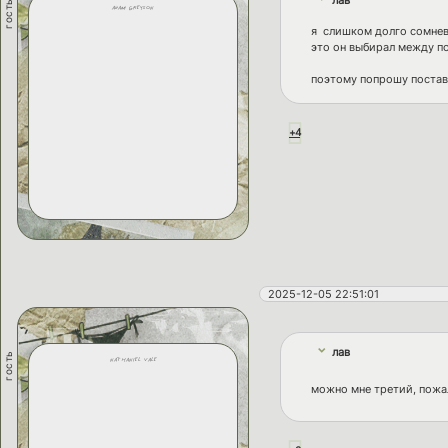
гость
adam greyson
я слишком долго сомнева
это он выбирал между п
поэтому попрошу постав
+4
2025-12-05 22:51:01
лав
гость
nathaniel vale
можно мне третий, пож