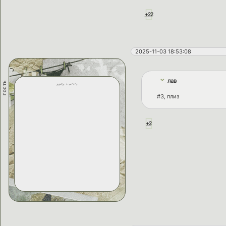
+22
2025-11-03 18:53:08
лав
гость
aaden loreley
#3, плиз
+2