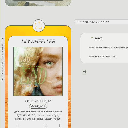
2026-01-02 20:36:56
макс
ав от марго, сапожки от па
LILY WHEELLER
а можно мне розовеньку
я новичок, честно
+1
ЛИЛИ УИЛЛЕР, 17
@dark_soul
для счастья мне лишь нужно: самый
лучший папа
, с которым я буду
дядя тоби
жить до 30; кайфовый
;