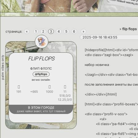
новый месяц,ю
список преду
29/07
профили навыле
новый факт
29/07
о персонаже
новая активнос
22/07
детали о персонаж
»
flip flops
страница:
«
1
2
3
4
5
6
»
2025-09-16 18:43:55
[hideprofile][html]<div id="ofo
<div class="zagl-box"><zagl>
palm vibes only
FLIP FLOPS
набор новичка
ФЛИП ФЛОПС
@flipflops
</zagl></div><div class="txt-bo
вечно онлайн
после заполнения анкеты вы с
191
+665
1000
11
</div></div>[/html]
518,0/0
12.25,0/0
[html]<div class="profili-boxes"
В ЭТОМ ГОРОДЕ
даже чайки знают, кто тут главный
<div class="profil-v-soo">
<ul>
<li class="pa-fld4"><img src=
<li class="pa-titl
<li class="pa-fld5"><img src=