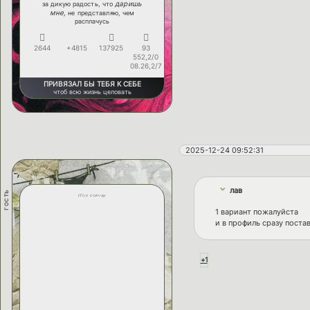
даришь
за дикую радость, что
мне,
не представляю, чем
расплачусь
2644
+4815
137925
93
552,2/0
08.26,2/7
ПРИВЯЗАЛ БЫ ТЕБЯ К СЕБЕ
чтоб всю жизнь целовать
2025-12-24 09:52:31
лав
гость
felix corvan
1 вариант пожалуйста
и в профиль сразу поста
+1