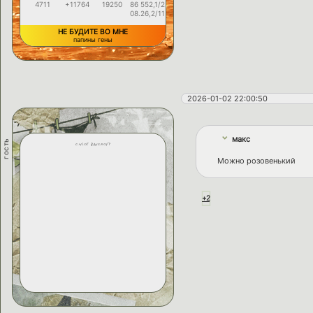
4711
+11764
19250
86 552,1/2
08.26,2/11
НЕ БУДИТЕ ВО МНЕ
папины гены
2026-01-02 22:00:50
макс
гость
chloe bancroft
Можно розовенький
+2