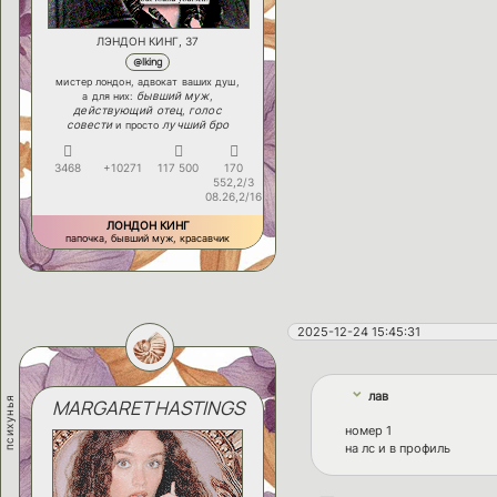
ЛЭНДОН КИНГ, 37
@lking
мистер лондон, адвокат ваших душ,
бывший муж
а для них:
,
действующий отец
голос
,
совести
лучший бро
и просто
3468
+10271
117 500
170
552,2/3
08.26,2/16
ЛОНДОН КИНГ
папочка, бывший муж, красавчик
2025-12-24 15:45:31
лав
психунья
MARGARET HASTINGS
номер 1
на лс и в профиль