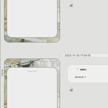
+2
2025-11-26 17:56:16
макс
гость
flora olsen
можно 1
+2