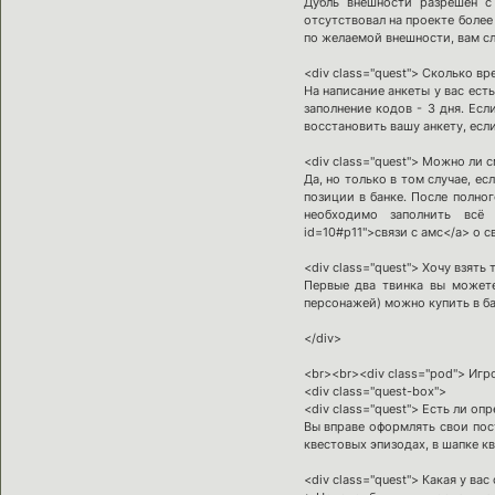
Дубль внешности разрешен с
отсутствовал на проекте более
по желаемой внешности, вам сл
<div class="quest"> Сколько вр
На написание анкеты у вас ест
заполнение кодов - 3 дня. Ес
восстановить вашу анкету, есл
<div class="quest"> Можно ли
Да, но только в том случае, е
позиции в банке. После полно
необходимо заполнить всё п
id=10#p11">связи с амс</a> о с
<div class="quest"> Хочу взять 
Первые два твинка вы можете
персонажей) можно купить в ба
</div>
<br><br><div class="pod"> Игр
<div class="quest-box">
<div class="quest"> Есть ли о
Вы вправе оформлять свои пос
квестовых эпизодах, в шапке к
<div class="quest"> Какая у ва