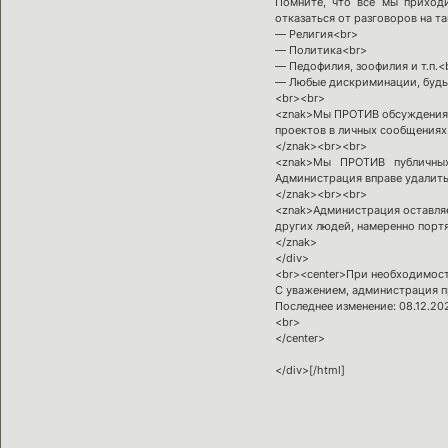
Помните, что все мы приходи
отказаться от разговоров на та
— Религия<br>
— Политика<br>
— Педофилия, зоофилия и т.п.<
— Любые дискриминации, будь 
<br><br>
<znak>Мы ПРОТИВ обсуждения д
проектов в личных сообщениях
</znak><br><br>
<znak>Мы ПРОТИВ публичных
Администрация вправе удалить и
</znak><br><br>
<znak>Администрация оставляет
других людей, намеренно порт
</znak>
</div>
<br><center>При необходимост
С уважением, администрация пр
Последнее изменение: 08.12.20
<br>
</center>
</div>[/html]