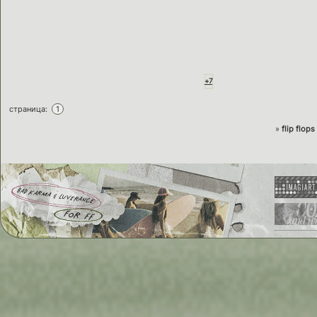
+7
страница:
1
»
flip flops
bad karma & luverance
for ff