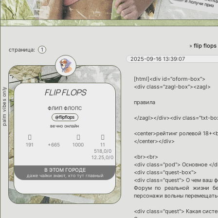
и получи приз
паззлы авгус
01/08
собери их все
дейлики авгус
01/08
новый месяц,юху
список предуп
29/07
профили навылет
»
flip flops
страница:
1
новый факт
29/07
о персонаже
2025-09-16 13:39:07
новая активность
22/07
детали о персонаже
[html]<div id="oform-box">
<div class="zagl-box"><zagl>
palm vibes only
FLIP FLOPS
правила
ФЛИП ФЛОПС
@flipflops
</zagl></div><div class="txt-bo
вечно онлайн
<center>рейтинг ролевой 18+<
</center></div>
191
+665
1000
11
518,0/0
<br><br>
12.25,0/0
<div class="pod"> Основное </d
В ЭТОМ ГОРОДЕ
<div class="quest-box">
даже чайки знают, кто тут главный
<div class="quest"> О чем ваш 
Форум по реальной жизни бе
персонажи вольны перемещатьс
<div class="quest"> Какая сист