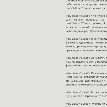
Система игры — эпизодическая
события и катастрофы снача
href="https://fflops.ru/viewtopi
<div class="quest"> Что нужно
Для начала проверь, не
href="https://fflops.ru/view
можно в гостевой, заполнив н
не более двух раз. Для гостей/
<div class="quest"> Я хочу при
Заявки придерживает исключит
заявки, пришедшему игроку ну
пришедших по заявке сначала 
<div class="quest"> Хочу взят
Нет. На нашем проекте разреш
флэшмобах или с использовани
<div class="quest"> Разрешены
Если имя или фамилия не выкуп
три Джеймса, две Аманды и т. 
возникли сложности с подбором
<div class="quest"> Можно ли 
Да, у нас это разрешено, только
<div class="quest"> Можно ли 