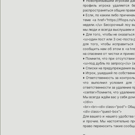
♦ Новоприбывшим игрокам дает
профиль игрока удаляется б
распространяться общие правил
♦ Если, по каким либо причина
теме <a href="https://fflops.
недели.</u> Бессрочный лоу в
мы люди и всегда выслушаем и
♦ Для того, чтобы не оказатьс
<u>один пост или 3 снс-поста р
для того, чтобы исправиться
сообщить нам об этом в <a href
на спасение от чистки и принес
♦ Помните, что при отсутстви
<u>под дубль по запросу</u> (э
♦ Списки на предупреждения вы
♦ Игрок, ушедший по собственн
♦ Ответственность за контроль
что выполнил условия для 
ответственности за удаление п
<center>Помните, что удаление 
Мы всегда ждём вас у себя дома
</div>
<br><br><div class="pod"> Общ
<div class="quest-box">
Для вашего и нашего удобства 
и прочие. Мы настоятельно пр
право переносить такие сообще