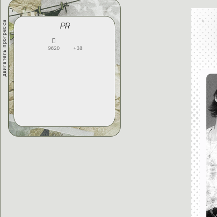
двигатель прогресса
PR
9620
+38