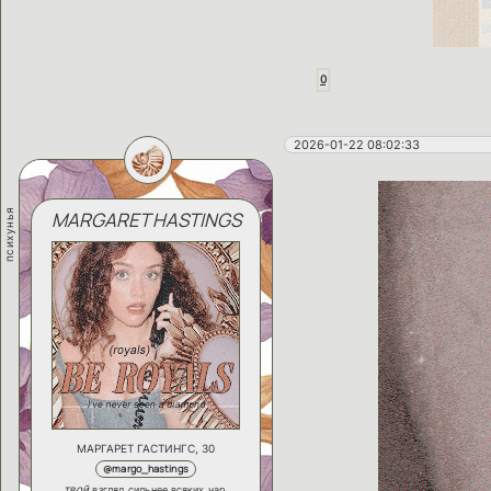
0
2026-01-22 08:02:33
психунья
MARGARET HASTINGS
МАРГАРЕТ ГАСТИНГС, 30
@margo_hastings
твой
взгляд сильнее всяких чар,