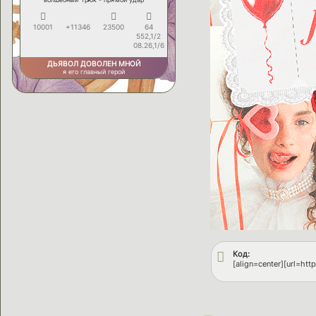
10001
+11346
23500
64
552,1/2
08.26,1/6
ДЬЯВОЛ ДОВОЛЕН МНОЙ
я его главный герой
Код:
[align=center][url=htt