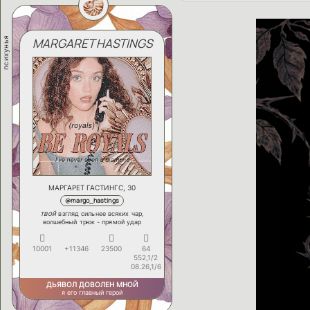
психунья
MARGARET HASTINGS
МАРГАРЕТ ГАСТИНГС, 30
@margo_hastings
твой
взгляд сильнее всяких чар,
волшебный трюк - прямой удар
10001
+11346
23500
64
552,1/2
08.26,1/6
ДЬЯВОЛ ДОВОЛЕН МНОЙ
я его главный герой