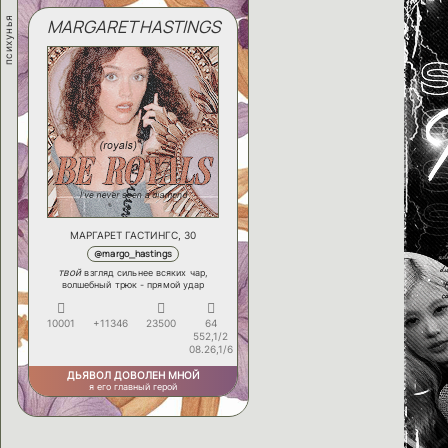
психунья
MARGARET HASTINGS
МАРГАРЕТ ГАСТИНГС, 30
@margo_hastings
твой
взгляд сильнее всяких чар,
волшебный трюк - прямой удар
10001
+11346
23500
64
552,1/2
08.26,1/6
ДЬЯВОЛ ДОВОЛЕН МНОЙ
я его главный герой