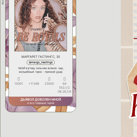
МАРГАРЕТ ГАСТИНГС, 30
@margo_hastings
твой
взгляд сильнее всяких чар,
волшебный трюк - прямой удар
10001
+11346
23500
64
552,1/2
08.26,1/6
ДЬЯВОЛ ДОВОЛЕН МНОЙ
я его главный герой