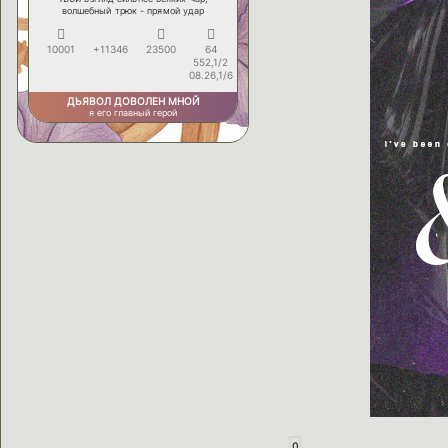
волшебный трюк - прямой удар
10001
+11346
23500
64
552,1/2
08.26,1/6
ДЬЯВОЛ ДОВОЛЕН МНОЙ
я его главный герой
0