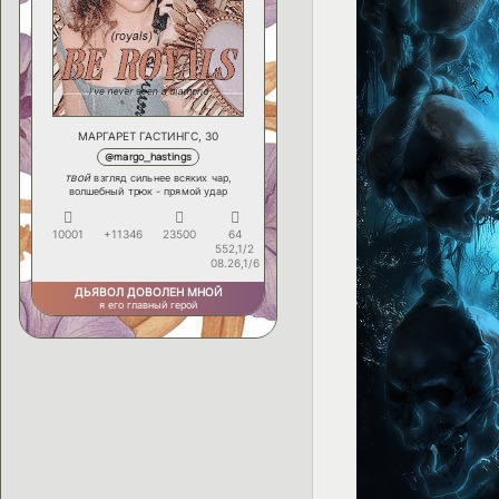
МАРГАРЕТ ГАСТИНГС, 30
@margo_hastings
твой
взгляд сильнее всяких чар,
волшебный трюк - прямой удар
10001
+11346
23500
64
552,1/2
08.26,1/6
ДЬЯВОЛ ДОВОЛЕН МНОЙ
я его главный герой