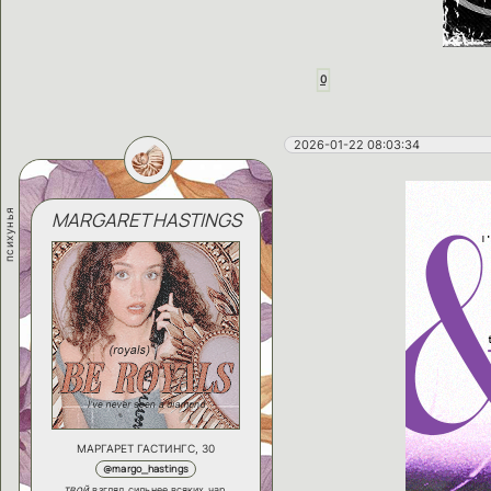
0
2026-01-22 08:03:34
психунья
MARGARET HASTINGS
МАРГАРЕТ ГАСТИНГС, 30
@margo_hastings
твой
взгляд сильнее всяких чар,