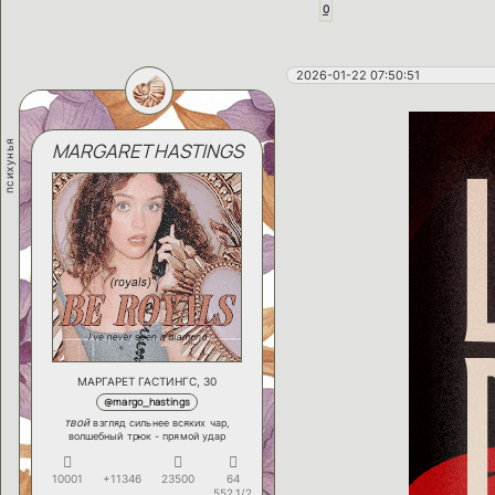
0
2026-01-22 07:50:51
психунья
MARGARET HASTINGS
МАРГАРЕТ ГАСТИНГС, 30
@margo_hastings
твой
взгляд сильнее всяких чар,
волшебный трюк - прямой удар
10001
+11346
23500
64
552,1/2