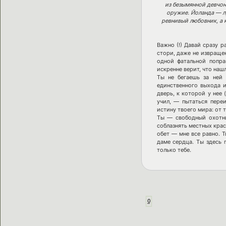
из безымянной девчонк
оружие. Йоланда — лу
ревнивый любовник, а 
Важно (!) Давай сразу р
стори, даже не извращен
одной фатальной попра
искренне верит, что наш
Ты не бегаешь за ней
единственного выхода и
дверь, к которой у нее 
учил, — пытаться пере
истину твоего мира: от т
Ты — свободный охотни
соблазнять местных крас
обет — мне все равно. Т
даме сердца. Ты здесь 
только тебе.
0