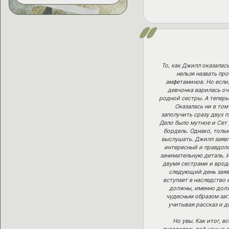
То, как Джилл оказалась
нельзя назвать пр
амфетаминов. Но если,
девчонка варилась оч
родной сестры. А теперь
Оказалась ни в том
заполучить сразу двух п
Дело было мутное и Сет 
бордель. Однако, тольк
выслушать. Джилл заявля
интересный и правдопо
занимательную деталь. И
двумя сестрами и врод
следующий день заяв
вступает в наследство 
должны, именно должн
чудесным образом загл
учитывая рассказ и д
Но увы. Как итог, в
тусовалась той ночью с