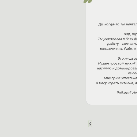
Да, когда-то ты мечтал
Вор, шу
Ты участвовал в боях б
работу - нянькать
развлечениях. Работа
Это лишь з
Нужен простой мужиГ.
насилию и доминировани
не по
Мне принципиально
Я могу играть активно, 
Рабыню? Нет
0