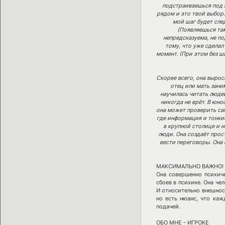
подстраиваешься под м
рядом и это твой выбор.
мой шаг будет сл
(Появляешься там
непредсказуема, не п
тому, что уже сделал
момент. (При этом без ш
Скорее всего, она вырос
отец или мать зани
научилась читать людей
никогда не врёт. В юно
она может проверить сам
где информация и тонкие
в крупной столице и 
люди. Она создаёт прос
вести переговоры. Она 
МАКСИМАЛЬНО ВАЖНО!
Она совершенно психиче
сбоев в психике. Она че
И относительно внешност
но есть нюанс, что каж
подачей.
ОБО МНЕ - ИГРОКЕ