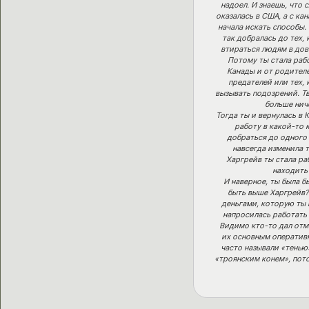
надоел. И знаешь, что 
оказалась в США, а с ка
начала искать способы.
так добралась до тех, 
втираться людям в дове
Потому ты стала рабо
Канады и от родителе
предателей или тех, 
вызывать подозрений. Тв
больше ниче
Тогда ты и вернулась в 
работу в какой-то к
добраться до одного 
навсегда изменила т
Харгрейв ты стала ра
находить 
И наверное, ты была бы
быть выше Харгрейв?
деньгами, которую ты 
напросилась работать 
Видимо кто-то дал отм
их основным оперативн
часто называли «тенью»
«троянским конем», пото