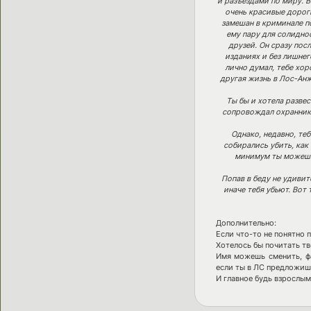
и разъездами по миру. В
очень красивые дороги
замешан в криминале по
ему пару для солидно
друзей. Он сразу пос
изданиях и без лишнег
лично думал, тебе хор
другая жизнь в Лос-Анж
Ты бы и хотела развес
сопровождал охранник и
Однако, недавно, теб
собирались убить, как 
минимум ты можешь 
Попав в беду не удивит
иначе тебя убьют. Вот 
Дополнительно:
Если что-то не понятно п
Хотелось бы почитать тв
Имя можешь сменить, ф
если ты в ЛС предложишь
И главное будь взрослым