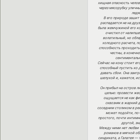
хищная опасность челове
через мясорубку уличных
ледя
В его природе зашит
распадается не на друз
была жемчужиной его ко
очистил от налипше
волатильный, но обла
холодного расчета, п
способность проходить 
честны, в конечн
сентиментальн
Сейчас на кону стоит ег
способный пустить ко д
давать сбои. Она заиг
шелухой и, кажется, и
Он прибыл на остров л
целью: провести жес
ощущается не как физ
сквозняк в жаркий д
соседним столиком в рес
может подойти, по-
простого, почти интимн
другой, зн
Между ними нет любви 
романов в мягкой об
синдиката, а Галатея —