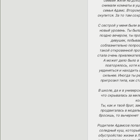
семьей жили на дохо
снимали комнаты в уц
семья Адамс. Второму
окупится. За то там сох
С сестрой у меня были 
новый уровень. Ты была
поздно вечером, ты про
девушек, побывав
соблазнительно попроси
такой откровенной прос
стала очень привлекател
А может дело было в 
повторялось, хотя к
уединяться и находить 
сильнее. Иногда ты р
пригрозил типа, как ст
В школе, да и в универ
что скрывалась за мил
ко
Ты, как и твой брат, 
продвигалась в модельн
бросишь, то вычеркнет т
Родители Адамсов попал
солидный куш, который 
обустройство жизни в Ло