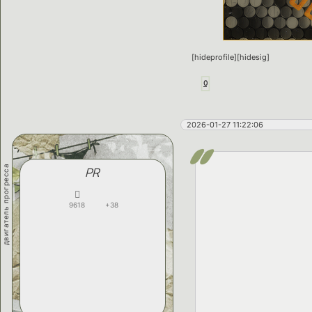
[hideprofile][hidesig]
0
2026-01-27 11:22:06
двигатель прогресса
PR
9618
+38