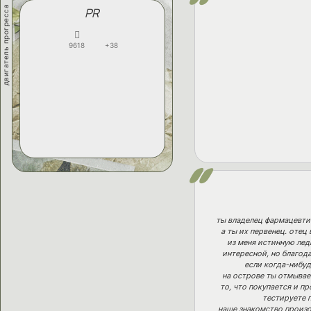
двигатель прогресса
PR
9618
+38
ты владелец фармацевтич
а ты их первенец. отец
из меня истинную лед
интересной, но благод
если когда-нибуд
на острове ты отмывае
то, что покупается и п
тестируете 
наше знакомство произо