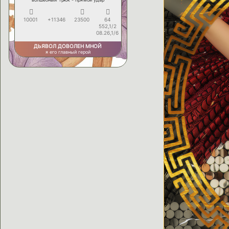
10001
+11346
23500
64
552,1/2
08.26,1/6
ДЬЯВОЛ ДОВОЛЕН МНОЙ
я его главный герой