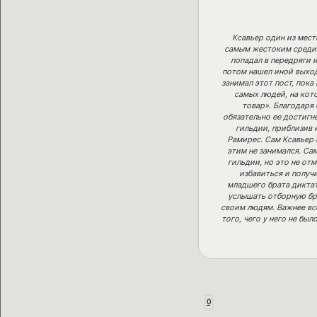
Ксавьер один из мест
самым жестоким среди р
попадал в передряги и
потом нашел иной выход
занимал этот пост, пока
самых людей, на кот
товар». Благодаря 
обязательно ее достигне
гильдии, приблизив к
Рамирес. Сам Ксавьер 
этим не занимался. Са
гильдии, но это не от
избавиться и получи
младшего брата диктат
услышать отборную бра
своим людям. Важнее вс
того, чего у него не бы
0