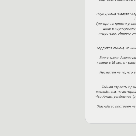
Внук Джона "Валета" Ка
С
Грегори не просто унас
дело в корпорацию 
индустрии. Именно он
Гордится сыном, но ник
Воспитывал Алекса по
казино с 16 лет, от ра
Несмотря на то, что 
Тайная страсть к дж
саксофоном, на котором 
Что Алекс, увлёкшись "р
"Лас-Вегас построен не