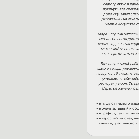
благоприятном район
покинуть это прекрас
дорожку, завел опас
работавших на началь
Боевые искусства ст
Мора - верный человек. 
сказал. Он делал доста
самых пор, он стал води
может пойти не так ка
вновь проживать эти 
Благодаря такой работ
своего теперь уже друга
говорить об этом, но эт
приезжает, чтобы забы
ресторан у моря. Ты пр
Скрытые желания овл
- я пишу от первого лиц
- я очень активный и об
- я графист, так что ты 
- я взрослый человек, у
- очень жду активного и