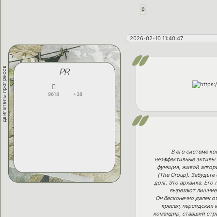
0
2026-02-10 11:40:47
двигатель прогресса
PR
9618
+38
В его системе ко
неэффективные активы.
функция, живой алгор
(The Group). Забудьт
долг. Это архаика. Ег
вырезают лишние 
Он бесконечно далек о
кресел, персидских 
командир, ставший стр