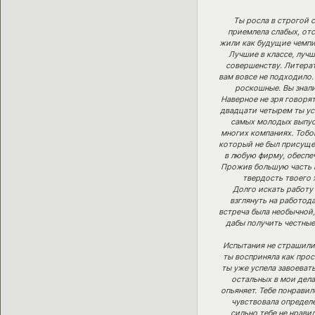
Ты росла в строгой с
приемлела слабых, отс
жили как будущие чемпи
Лучшие в классе, лучш
совершенству. Литерат
вам вовсе не подходило.
роскошные. Вы знали
Наверное не зря говорят
двадцати четырем ты ус
самых молодых выпус
многих компаниях. Тобой
который не был присуще
в любую фирму, обеспеч
Прожив большую часть п
твердость твоего 
Долго искать работу
взглянуть на работод
встреча была необычной,
дабы получить честные
Испытания не страшили 
ты восприняла как прос
ты уже успела завоеват
остальных в мои дела
опьяняет. Тебе понрави
чувствовала определе
сильно тебе не нрави