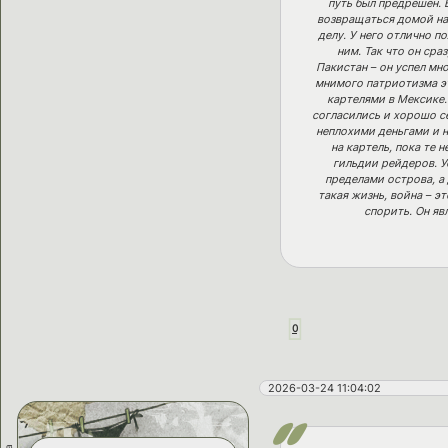
путь был предрешен. 
возвращаться домой на
делу. У него отлично п
ним. Так что он сра
Пакистан – он успел мн
мнимого патриотизма эт
картелями в Мексике.
согласились и хорошо се
неплохими деньгами и н
на картель, пока те 
гильдии рейдеров. У
пределами острова, а 
такая жизнь, война – эт
спорить. Он яв
0
2026-03-24 11:04:02