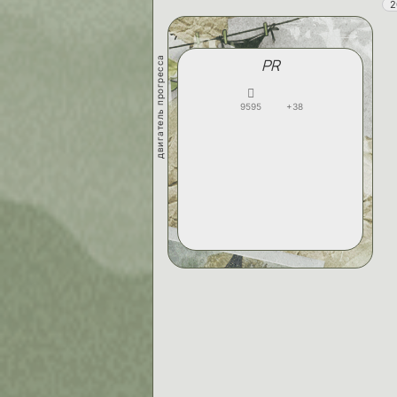
2
двигатель прогресса
PR
9595
+38