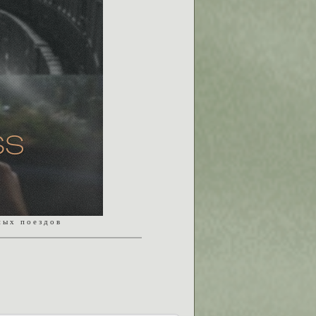
н ы х п о е з д о в