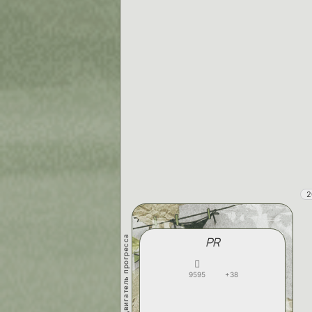
2
двигатель прогресса
PR
9595
+38