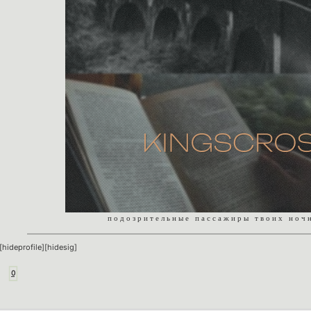
п о д о з р и т е л ь н ы е п а с с а ж и р ы т в о и х
н о ч 
[hideprofile][hidesig]
0