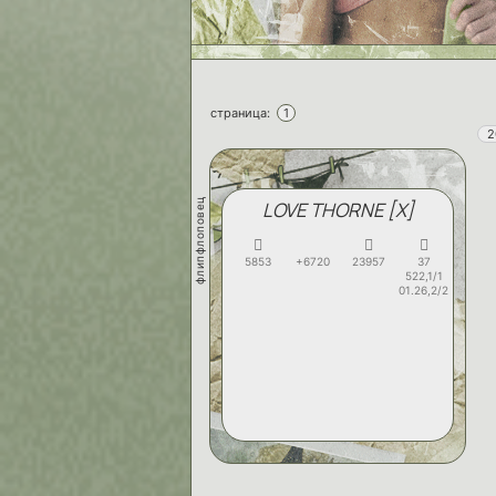
страница:
1
2
флипфлоповец
LOVE THORNE [X]
5853
+6720
23957
37
522,1/1
01.26,2/2