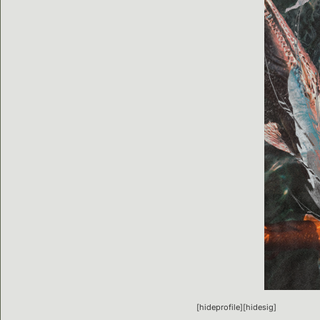
[hideprofile][hidesig]