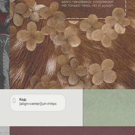
Код:
tps://upforme.ru/uploads/001c/8b/a8/7/335604.png[/img][/url][/align]
ps.ru/][img]https://upforme.ru/uploads/001b/86/cf/2/849866.png[/img][/url][/align]
[align=center][url=https://fflops.ru/][img]https://upforme.ru/uploads/001