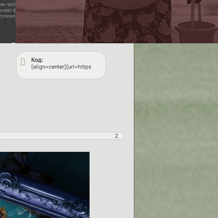
Код:
ps.ru/][img]https://upforme.ru/uploads/001c/8b/a8/7/669445.gif[/img][/url][/align]
6/cf/2/744442.gif[/img][/url][/align]
[align=center][url=https://fflops.ru/][img]https://upforme.ru/uploads/001b
2