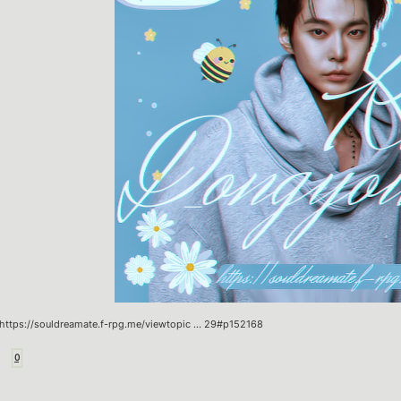
https://souldreamate.f-rpg.me/viewtopic … 29#p152168
0