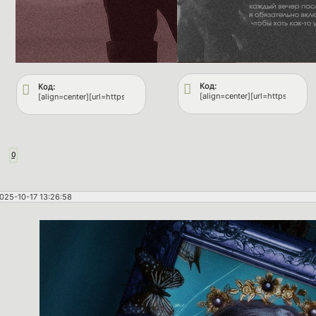
Код:
Код:
[align=center][url=https://fflo
[align=center][url=https://fflops.ru/][img]https://upforme.ru/uploads/001b/8
0
025-10-17 13:26:58