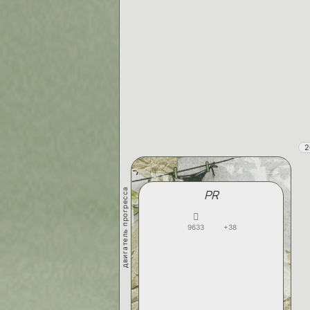
2
двигатель прогресса
PR
9633
+38