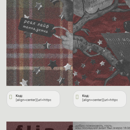
Код:
Код:
[align=center][url=https://fflops.ru/viewtopic.php?id=456#p46256][img]ht
[align=center][url=https://fflo