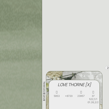
2
флипфлоповец
LOVE THORNE [X]
5853
+6720
23957
37
522,1/1
01.26,2/2