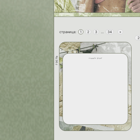
страница:
1
2
3
…
34
»
2
гость
summer blake