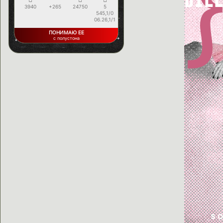
3940
+265
24750
5
545,1/0
06.26,1/1
ПОНИМАЮ ЕЕ
с полустона