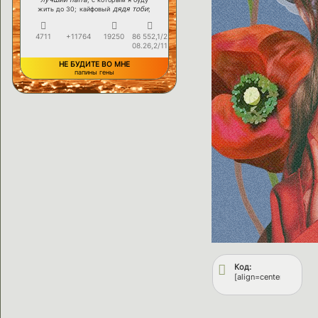
дядя тоби
жить до 30; кайфовый
;
4711
+11764
19250
86 552,1/2
08.26,2/11
НЕ БУДИТЕ ВО МНЕ
папины гены
Код:
[align=center][url=htt