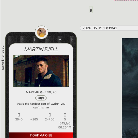
0
2026-05-19 18:39:42
флипфлоповец
MARTIN FJELL
МАРТИН ФЬЕЛЛ, 26
@fjell
baby
that's the hardest part of,
, you
can't fix me
3940
+265
24750
5
545,1/0
06.26,1/1
ПОНИМАЮ ЕЕ