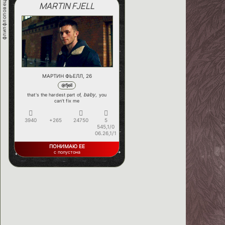
флипфлоповец
MARTIN FJELL
МАРТИН ФЬЕЛЛ, 26
@fjell
baby
that's the hardest part of,
, you
can't fix me
3940
+265
24750
5
545,1/0
06.26,1/1
ПОНИМАЮ ЕЕ
с полустона