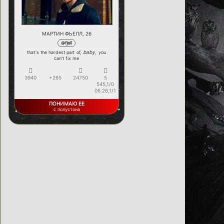
МАРТИН ФЬЕЛЛ, 26
@fjell
baby
that's the hardest part of,
, you
can't fix me
3940
+265
24750
5
545,1/0
06.26,1/1
ПОНИМАЮ ЕЕ
с полустона