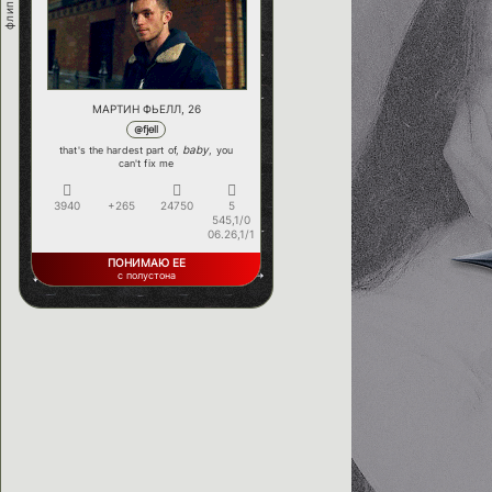
МАРТИН ФЬЕЛЛ, 26
@fjell
baby
that's the hardest part of,
, you
can't fix me
3940
+265
24750
5
545,1/0
06.26,1/1
ПОНИМАЮ ЕЕ
с полустона