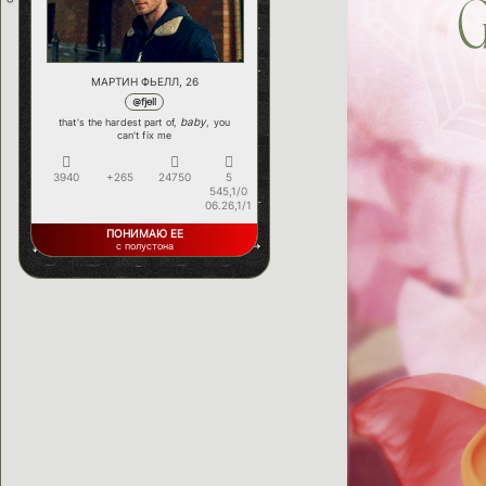
МАРТИН ФЬЕЛЛ, 26
@fjell
baby
that's the hardest part of,
, you
can't fix me
3940
+265
24750
5
545,1/0
06.26,1/1
ПОНИМАЮ ЕЕ
с полустона