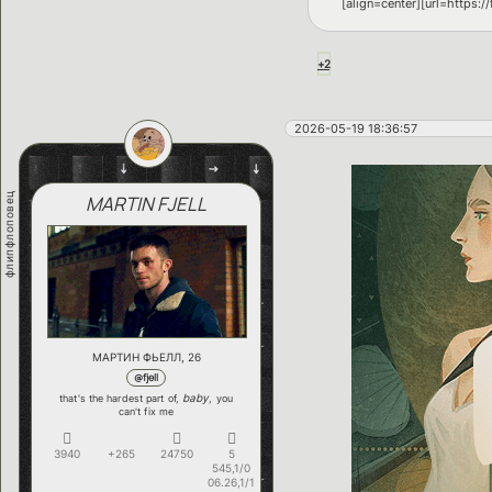
[align=center][url=https:
+2
2026-05-19 18:36:57
флипфлоповец
MARTIN FJELL
МАРТИН ФЬЕЛЛ, 26
@fjell
baby
that's the hardest part of,
, you
can't fix me
3940
+265
24750
5
545,1/0
06.26,1/1