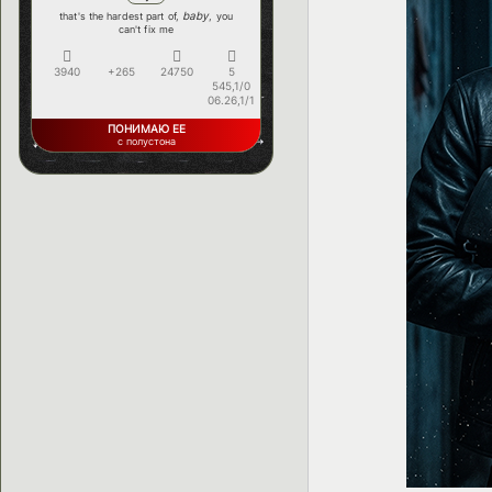
baby
that's the hardest part of,
, you
can't fix me
3940
+265
24750
5
545,1/0
06.26,1/1
ПОНИМАЮ ЕЕ
с полустона