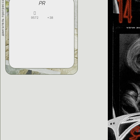
двигатель прогресса
PR
9572
+38