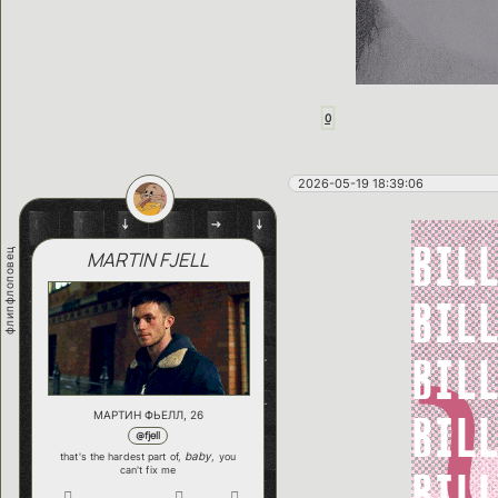
0
2026-05-19 18:39:06
флипфлоповец
MARTIN FJELL
МАРТИН ФЬЕЛЛ, 26
@fjell
baby
that's the hardest part of,
, you
can't fix me