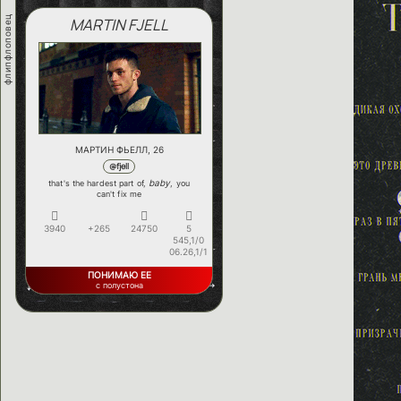
флипфлоповец
MARTIN FJELL
МАРТИН ФЬЕЛЛ, 26
@fjell
baby
that's the hardest part of,
, you
can't fix me
3940
+265
24750
5
545,1/0
06.26,1/1
ПОНИМАЮ ЕЕ
с полустона