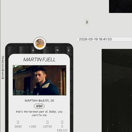
0
2026-05-19 18:41:33
флипфлоповец
MARTIN FJELL
МАРТИН ФЬЕЛЛ, 26
@fjell
baby
that's the hardest part of,
, you
can't fix me
3940
+265
24750
5
545,1/0