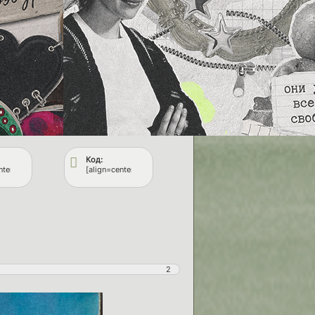
Код:
mg]https://upforme.ru/uploads/001c/8b/a8/346/154770.png[/img][/url][/align]
wtopic.php?id=109&p=2#p135437][img]https://upforme.ru/uploads/001c/8b/a8/346/57149
nter][url=https://fflops.ru/viewtopic.php?id=109#p121869][img]https://upforme.ru/up
[align=center][url=https://fflops.ru/][img]https://upforme.ru
2