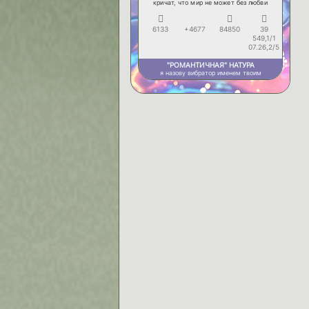
кричат, что мир не может без любви
6133
+4677
84850
39
549,1/1
07.26,2/5
"РОМАНТИЧНАЯ" НАТУРА
я назову вибратор именем твоим