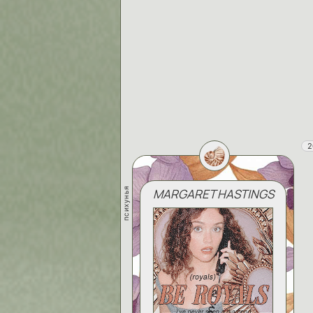
2
психунья
MARGARET HASTINGS