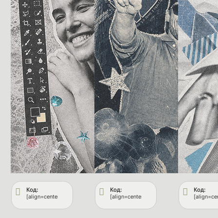
Код:
Код:
Код:
[align=center][url=https://fflops.ru/][img]https://upforme.ru/uploads/001c
[align=center][url=https://fflops.ru/][img
[align=ce