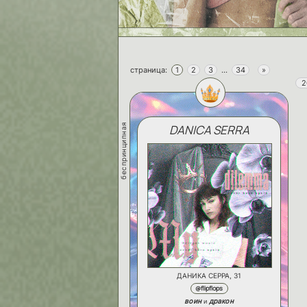
страница:
1
2
3
…
34
»
2
беспринципная
DANICA SERRA
ДАНИКА СЕРРА, 31
@flipflops
воин
дракон
и