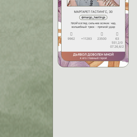
МАРГАРЕТ ГАСТИНГС, 30
@margo_hastings
твой
взгляд сильнее всяких чар,
волшебный трюк - прямой удар
9962
+11283
23500
63
551,2/0
07.26,6/2
ДЬЯВОЛ ДОВОЛЕН МНОЙ
я его главный герой