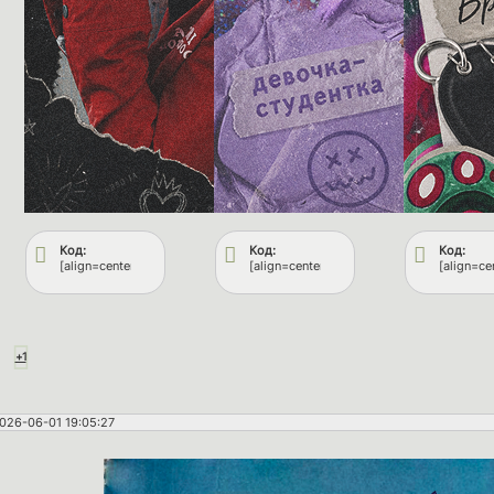
Код:
Код:
Код:
[align=center][url=https://fflops.ru/viewtopic.php?id=109&p=2#p128004][i
[align=center][url=https://fflops.ru/vie
[align=ce
+1
026-06-01 19:05:27