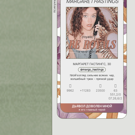
психунья
MARGARET HASTINGS
МАРГАРЕТ ГАСТИНГС, 30
@margo_hastings
твой
взгляд сильнее всяких чар,
волшебный трюк - прямой удар
9962
+11283
23500
63
551,2/0
07.26,6/2
ДЬЯВОЛ ДОВОЛЕН МНОЙ
я его главный герой