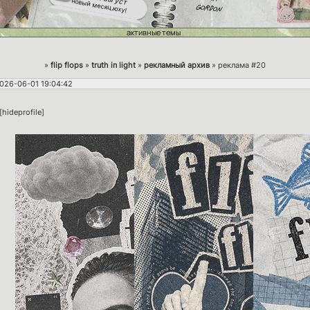
gordon
новый месяц,юху!
список предупреждения
29/07
профили навылет
активные темы
новый факт
29/07
о персонаже
новая активность
22/07
детали о персонаже
»
flip flops
»
truth in light
»
рекламный архив
»
реклама #20
026-06-01 19:04:42
[hideprofile]