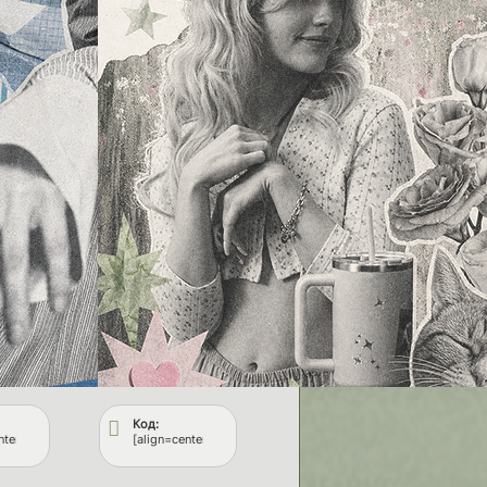
Код:
/8b/a8/346/182168.png[/img][/url][/align]
]https://upforme.ru/uploads/001c/8b/a8/346/782258.png[/img][/url][/align]
nter][url=https://fflops.ru/][img]https://upforme.ru/uploads/001c/8b/a8/346/31921.png[
[align=center][url=https://fflops.ru/][img]https://upforme.ru/